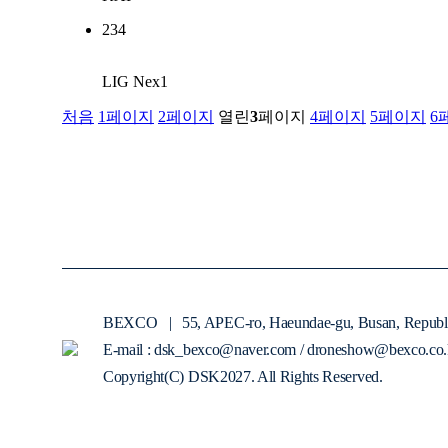
234
LIG Nex1
처음
1
페이지
2
페이지
열린
3
페이지
4
페이지
5
페이지
6
BEXCO
|
55, APEC-ro, Haeundae-gu, Busan, Republ
E-mail : dsk_bexco@naver.com / droneshow@bexco.co.
Copyright(C) DSK2027. All Rights Reserved.