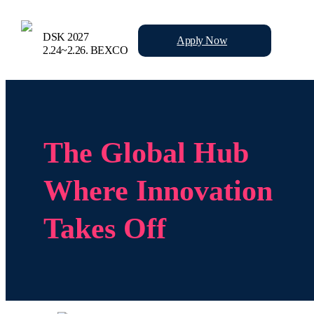
DSK 2027
Apply
Now
2.24~2.26.
BEXCO
The Global Hub
Where Innovation
Takes Off